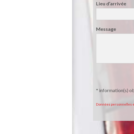
Lieu d’arrivée
Message
*
information(s) ob
Données personnelles et