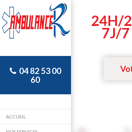
24H/2
7J/7
Vot
04 82 53 00
60
ACCUEIL
NOS SERVICES