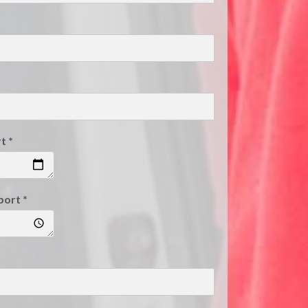
rt
*
sport
*