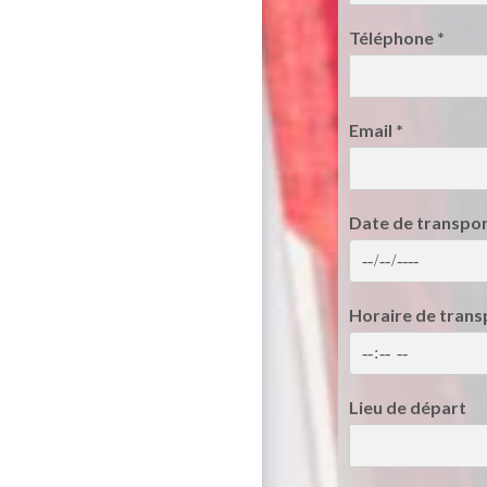
Téléphone
*
Email
*
Date de transpo
Horaire de tran
Lieu de départ